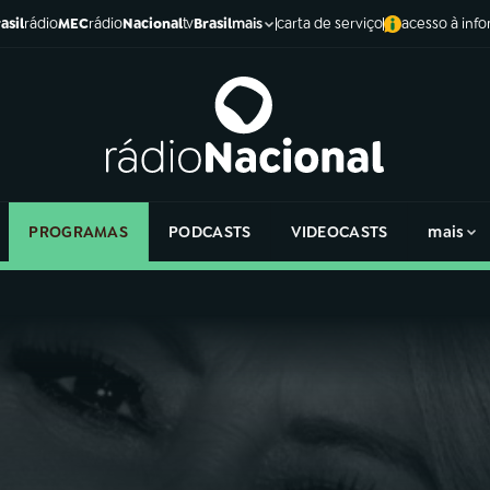
asil
rádio
MEC
rádio
Nacional
tv
Brasil
carta de serviço
acesso à inf
mais
PROGRAMAS
PODCASTS
VIDEOCASTS
mais