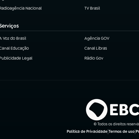
(abre em nova aba)
(abre em nova aba)
Radioagência Nacional
TV Brasil
(abre em nova aba)
(abre em nova aba)
Serviços
A Voz do Brasil
Agência GOV
(abre em nova aba)
(abre em nova aba)
Canal Educação
Canal Libras
(abre em nova aba)
(abre em nova aba)
Publicidade Legal
Rádio Gov
(abre em nova aba)
(abre em nova aba)
© Todos os direitos reserv
|
|
P
Política de Privacidade
Termos de uso
(abre em nova aba)
(abre em nova a