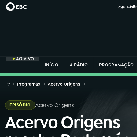
agência
Br
AO VIVO
INÍCIO
A RÁDIO
PROGRAMAÇÃO
MENU
Programas
Acervo Origens
Buscar
na
Acervo Origens
EPISÓDIO
Rádio
Buscar
Nacional
Acervo Origens
Buscar
na
Rádio
AO VIVO