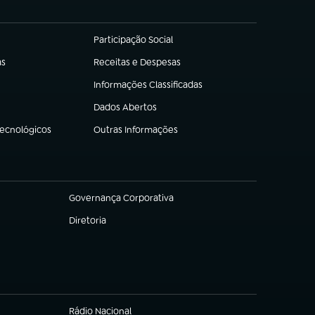
Participação Social
(abre em nova aba)
as
Receitas e Despesas
(abre em nova aba)
Informações Classificadas
(abre em nova aba)
Dados Abertos
(abre em nova aba)
Tecnológicos
Outras Informações
(abre em nova aba)
Governança Corporativa
(abre em nova aba)
Diretoria
(abre em nova aba)
Rádio Nacional