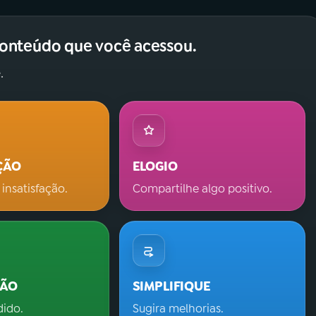
conteúdo que você acessou.
.
ÇÃO
ELOGIO
 insatisfação.
Compartilhe algo positivo.
ÇÃO
SIMPLIFIQUE
dido.
Sugira melhorias.