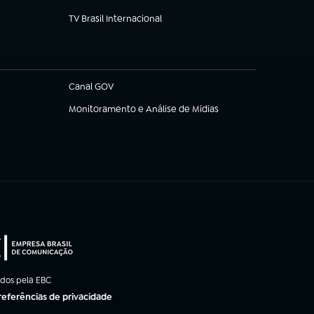
TV Brasil Internacional
(abre em nova aba)
Canal GOV
(abre em nova aba)
Monitoramento e Análise de Mídias
(abre em nova aba)
ados pela EBC
referências de privacidade
ba)