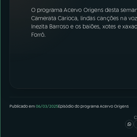
07
ÚLTIMAS
O programa Acervo Origens desta seman
Camerata Carioca, lindas canções na voz 
08
FESTIVAL DE MÚSICA
Inezita Barroso e os baiões, xotes e xa
Forró.
ACOMPANHE A RÁDIO NACIONAL
YouTube
Facebook
Instagram
X
TikTok
Publicado em
06/03/2025
Episódio
do programa
Acervo Origens
C