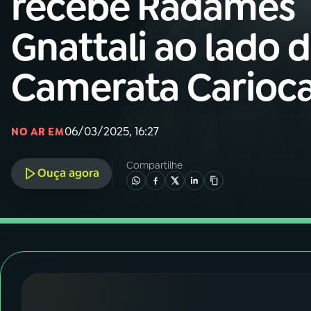
recebe Radamés
Nacional
Gnattali ao lado 
01
INÍCIO
Camerata Carioc
02
A RÁDIO
06/03/2025, 16:27
03
PROGRAMAÇÃO
NO AR EM
Compartilhe
Ouça agora
04
PROGRAMAS
05
PODCASTS
06
VIDEOCASTS