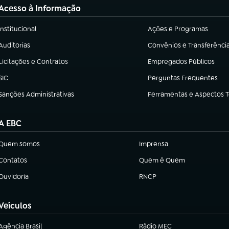
Acesso à Informação
Institucional
Ações e Programas
(abre em nova aba)
(abre em nova aba)
Auditorias
Convênios e Transferênci
(abre em nova aba)
(abre em nova aba)
Licitações e Contratos
Empregados Públicos
(abre em nova aba)
(abre em nova aba)
SIC
Perguntas Frequentes
(abre em nova aba)
(abre em nova aba)
Sanções Administrativas
Ferramentas e Aspectos 
(abre em nova aba)
(abre em nova aba)
A EBC
Quem somos
Imprensa
(abre em nova aba)
(abre em nova aba)
Contatos
Quem é Quem
(abre em nova aba)
(abre em nova aba)
Ouvidoria
RNCP
(abre em nova aba)
(abre em nova aba)
Veículos
Agência Brasil
Rádio MEC