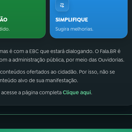
ÇÃO
SIMPLIFIQUE
dido.
Sugira melhorias.
 mas é com a EBC que estará dialogando. O Fala.BR é
m a administração pública, por meio das Ouvidorias.
 conteúdos ofertados ao cidadão. Por isso, não se
onteúdo alvo de sua manifestação.
Clique aqui
, acesse a página completa
.