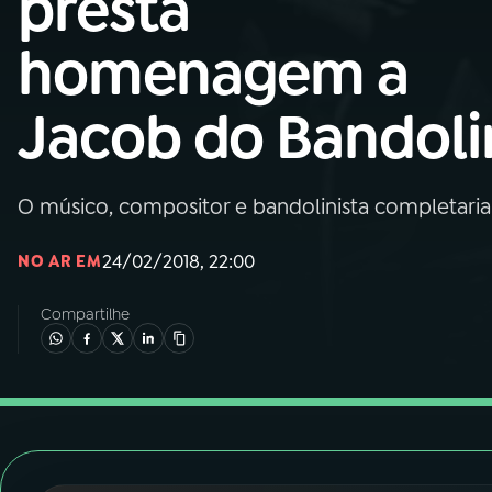
presta
Nacional
homenagem a
01
INÍCIO
Jacob do Bandol
02
A RÁDIO
O músico, compositor e bandolinista completaria
03
PROGRAMAÇÃO
24/02/2018, 22:00
NO AR EM
04
PROGRAMAS
Compartilhe
05
PODCASTS
06
VIDEOCASTS