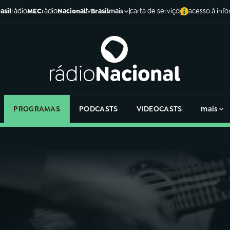
asil
rádio
MEC
rádio
Nacional
tv
Brasil
carta de serviço
acesso à inf
mais
PROGRAMAS
PODCASTS
VIDEOCASTS
mais