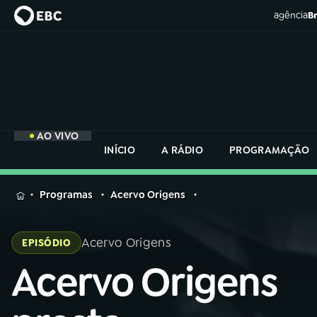
agência
Br
AO VIVO
INÍCIO
A RÁDIO
PROGRAMAÇÃO
MENU
Programas
Acervo Origens
Buscar
na
Acervo Origens
EPISÓDIO
Rádio
Buscar
Nacional
Acervo Origens
Buscar
na
Rádio
AO VIVO