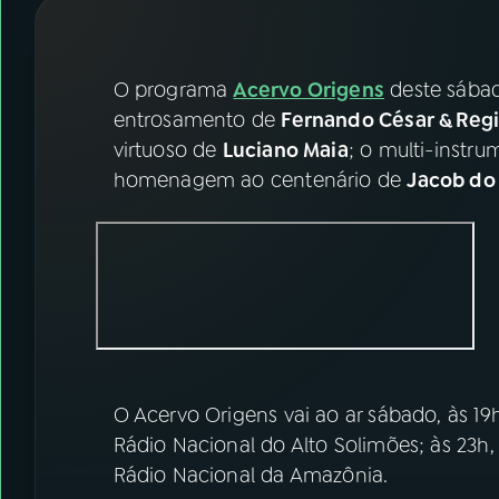
07
ÚLTIMAS
08
FESTIVAL DE MÚSICA
O programa
Acervo Origens
deste sábad
entrosamento de
Fernando César & Reg
virtuoso de
Luciano Maia
; o multi-instru
ACOMPANHE A RÁDIO NACIONAL
homenagem ao centenário de
Jacob do
YouTube
Facebook
Instagram
X
TikTok
O Acervo Origens vai ao ar sábado, às 19h,
Rádio Nacional do Alto Solimões; às 23h, 
Rádio Nacional da Amazônia.