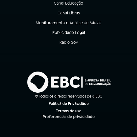
Canal Educação
(abre em nova aba)
Canal Libras
(abre em nova aba)
Monitoramento e Análise de Mídias
(abre em nova aba)
Publicidade Legal
(abre em nova aba)
Rádio Gov
(abre em nova aba)
© Todos os direitos reservados pela EBC
Política de Privacidade
(abre em nova aba)
Termos de uso
(abre em nova aba)
Preferências de privacidade