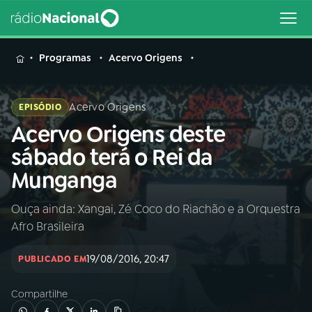
MENU
Programas
Acervo Origens
Acervo Origens
EPISÓDIO
Acervo Origens deste
Buscar
na
sábado terá o Rei da
Rádio
Buscar
Munganga
Nacional
Ouça ainda: Xangai, Zé Coco do Riachão e a Orquestra
AO VIVO
Afro Brasileira
01
INÍCIO
19/08/2016, 20:47
PUBLICADO EM
Compartilhe
02
A RÁDIO