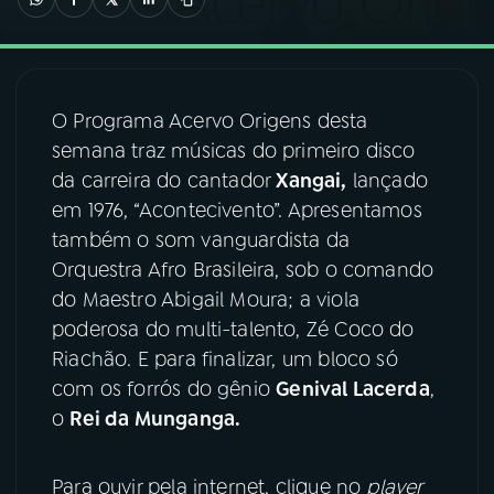
03
PROGRAMAÇÃO
O Programa Acervo Origens desta
04
PROGRAMAS
semana traz músicas do primeiro disco
da carreira do cantador
Xangai,
lançado
05
PODCASTS
em 1976, “Acontecivento”. Apresentamos
também o som vanguardista da
Orquestra Afro Brasileira, sob o comando
06
VIDEOCASTS
do Maestro Abigail Moura; a viola
poderosa do multi-talento, Zé Coco do
07
ÚLTIMAS
Riachão. E para finalizar, um bloco só
com os forrós do gênio
Genival Lacerda
,
o
Rei da Munganga.
08
FESTIVAL DE MÚSICA
Para ouvir pela internet, clique no
player
ACOMPANHE A RÁDIO NACIONAL