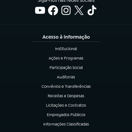
Siga-nos nas redes sociais
Acesso à Informação
Institucional
(abre em nova aba)
Ações e Programas
(abre em nova aba)
Participação Social
(abre em nova aba)
Auditorias
(abre em nova aba)
Convênios e Transferências
(abre em nova aba)
Receitas e Despesas
(abre em nova aba)
Licitações e Contratos
(abre em nova aba)
Empregados Públicos
(abre em nova aba)
Informações Classificadas
(abre em nova aba)