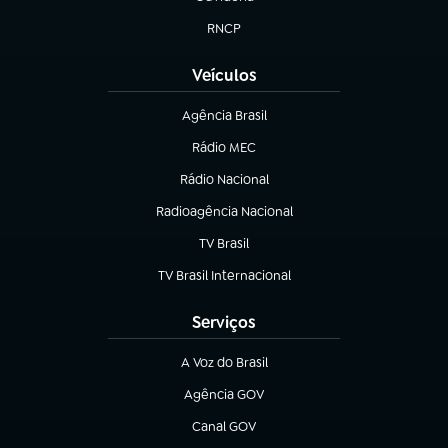
(abre em nova aba)
RNCP
(abre em nova aba)
Veículos
Agência Brasil
(abre em nova aba)
Rádio MEC
(abre em nova aba)
Rádio Nacional
Radioagência Nacional
(abre em nova aba)
TV Brasil
(abre em nova aba)
TV Brasil Internacional
(abre em nova aba)
Serviços
A Voz do Brasil
(abre em nova aba)
Agência GOV
(abre em nova aba)
Canal GOV
(abre em nova aba)