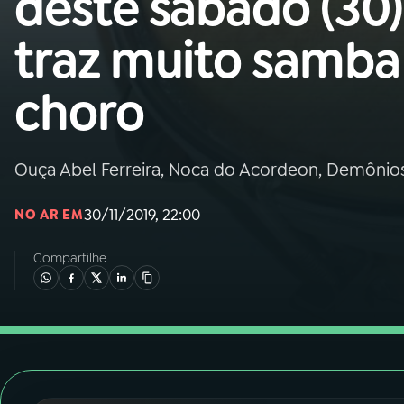
deste sábado (30)
Nacional
traz muito samba
01
INÍCIO
choro
02
A RÁDIO
Ouça Abel Ferreira, Noca do Acordeon, Demônios
03
PROGRAMAÇÃO
30/11/2019, 22:00
NO AR EM
04
PROGRAMAS
Compartilhe
05
PODCASTS
06
VIDEOCASTS