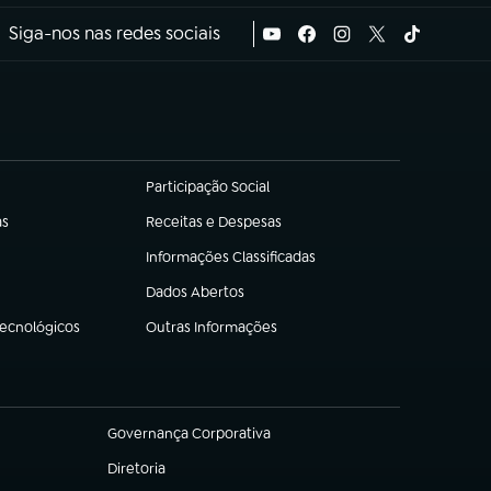
Siga-nos nas redes sociais
Participação Social
(abre em nova aba)
as
Receitas e Despesas
(abre em nova aba)
Informações Classificadas
(abre em nova aba)
Dados Abertos
(abre em nova aba)
Tecnológicos
Outras Informações
(abre em nova aba)
Governança Corporativa
(abre em nova aba)
Diretoria
(abre em nova aba)