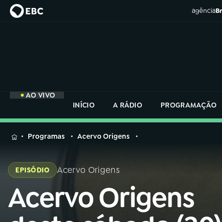
agência
Br
AO VIVO
INÍCIO
A RÁDIO
PROGRAMAÇÃO
MENU
Programas
Acervo Origens
Buscar
na
Acervo Origens
EPISÓDIO
Rádio
Buscar
Nacional
Acervo Origens
Buscar
na
Rádio
AO VIVO