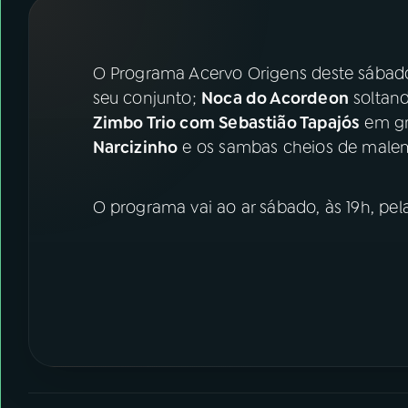
07
ÚLTIMAS
08
FESTIVAL DE MÚSICA
O Programa Acervo Origens deste sábad
seu conjunto;
Noca do Acordeon
soltand
Zimbo Trio com Sebastião Tapajós
em gr
ACOMPANHE A RÁDIO NACIONAL
Narcizinho
e os sambas cheios de male
YouTube
Facebook
O programa vai ao ar sábado, às 19h, pel
Instagram
X
TikTok