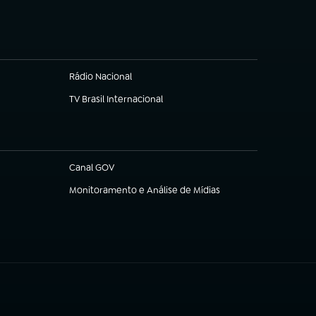
Rádio Nacional
TV Brasil Internacional
(abre em nova aba)
Canal GOV
(abre em nova aba)
Monitoramento e Análise de Mídias
(abre em nova aba)