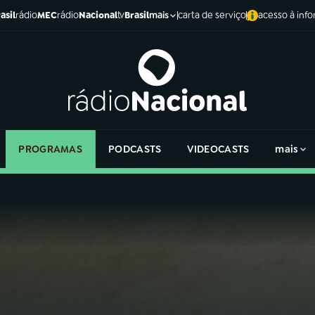
asil
rádio
MEC
rádio
Nacional
tv
Brasil
carta de serviço
acesso à inf
mais
PROGRAMAS
PODCASTS
VIDEOCASTS
mais