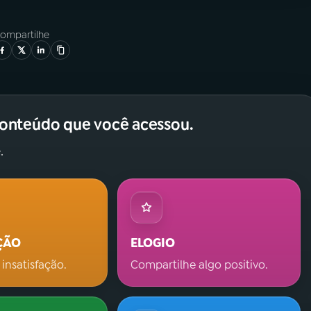
ompartilhe
conteúdo que você acessou.
.
ÇÃO
ELOGIO
 insatisfação.
Compartilhe algo positivo.