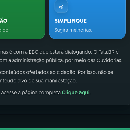
ÇÃO
SIMPLIFIQUE
dido.
Sugira melhorias.
 mas é com a EBC que estará dialogando. O Fala.BR é
m a administração pública, por meio das Ouvidorias.
 conteúdos ofertados ao cidadão. Por isso, não se
onteúdo alvo de sua manifestação.
Clique aqui
, acesse a página completa
.