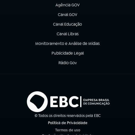
Agência GOV
(abre em nova aba)
Canal GOV
(abre em nova aba)
Canal Educação
(abre em nova aba)
Canal Libras
(abre em nova aba)
Monitoramento e Análise de Mídias
(abre em nova aba)
Publicidade Legal
(abre em nova aba)
Rádio Gov
(abre em nova aba)
© Todos os direitos reservados pela EBC
Política de Privacidade
(abre em nova aba)
Termos de uso
(abre em nova aba)