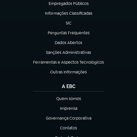
Empregados Públicos
(abre em nova aba)
Informações Classificadas
(abre em nova aba)
SIC
(abre em nova aba)
Perguntas Frequentes
(abre em nova aba)
Dados Abertos
(abre em nova aba)
Sanções Administrativas
(abre em nova aba)
Ferramentas e Aspectos Tecnológicos
(abre em nova aba)
Outras Informações
(abre em nova aba)
A EBC
Quem somos
(abre em nova aba)
Imprensa
(abre em nova aba)
Governança Corporativa
(abre em nova aba)
Contatos
(abre em nova aba)