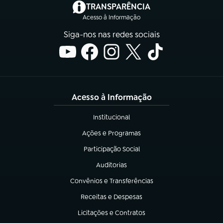
(abre em nova aba)
TRANSPARÊNCIA
Acesso à Informação
Siga-nos nas redes sociais
Acesso à Informação
Institucional
(abre em nova aba)
Ações e Programas
(abre em nova aba)
Participação Social
(abre em nova aba)
Auditorias
(abre em nova aba)
Convênios e Transferências
(abre em nova aba)
Receitas e Despesas
(abre em nova aba)
Licitações e Contratos
(abre em nova aba)