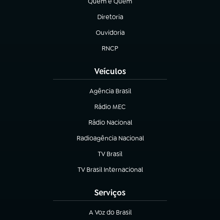
Quem é Quem
(abre em nova aba)
Diretoria
(abre em nova aba)
Ouvidoria
(abre em nova aba)
RNCP
(abre em nova aba)
Veículos
Agência Brasil
(abre em nova aba)
Rádio MEC
(abre em nova aba)
Rádio Nacional
Radioagência Nacional
(abre em nova aba)
TV Brasil
(abre em nova aba)
TV Brasil Internacional
(abre em nova aba)
Serviços
A Voz do Brasil
(abre em nova aba)