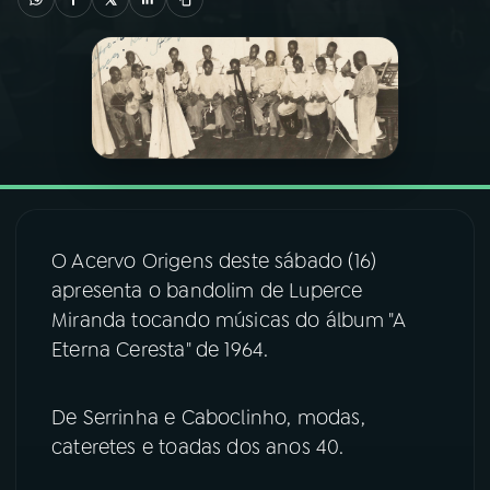
03
PROGRAMAÇÃO
04
PROGRAMAS
05
PODCASTS
O Acervo Origens deste sábado (16)
06
VIDEOCASTS
apresenta o bandolim de Luperce
Miranda tocando músicas do álbum "A
07
ÚLTIMAS
Eterna Ceresta" de 1964.
08
FESTIVAL DE MÚSICA
De Serrinha e Caboclinho, modas,
cateretes e toadas dos anos 40.
ACOMPANHE A RÁDIO NACIONAL