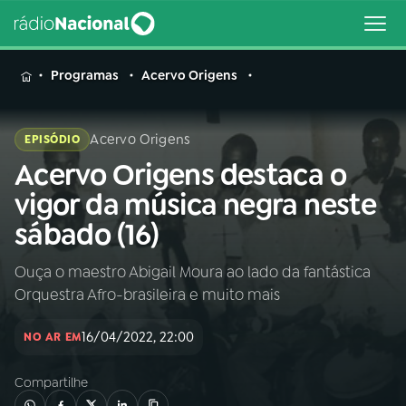
MENU
Programas
Acervo Origens
Acervo Origens
EPISÓDIO
Acervo Origens destaca o
Buscar
na
vigor da música negra neste
Rádio
Buscar
sábado (16)
Nacional
Ouça o maestro Abigail Moura ao lado da fantástica
AO VIVO
Orquestra Afro-brasileira e muito mais
01
INÍCIO
16/04/2022, 22:00
NO AR EM
Compartilhe
02
A RÁDIO