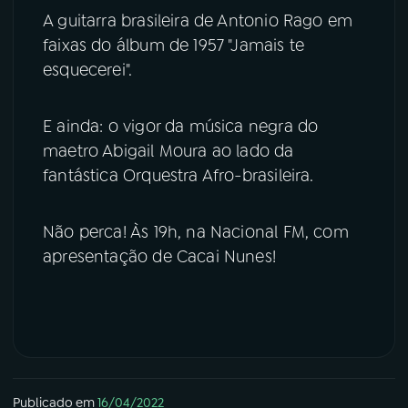
A guitarra brasileira de Antonio Rago em
YouTube
Facebook
faixas do álbum de 1957 "Jamais te
esquecerei".
Instagram
X
E ainda: o vigor da música negra do
TikTok
maetro Abigail Moura ao lado da
fantástica Orquestra Afro-brasileira.
Não perca! Às 19h, na Nacional FM, com
apresentação de Cacai Nunes!
Publicado em
16/04/2022