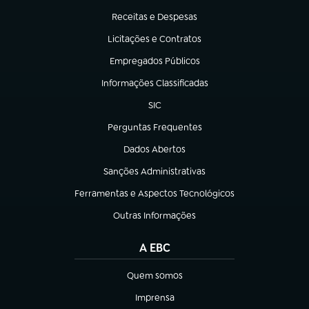
Receitas e Despesas
(abre em nova aba)
Licitações e Contratos
(abre em nova aba)
Empregados Públicos
(abre em nova aba)
Informações Classificadas
(abre em nova aba)
SIC
(abre em nova aba)
Perguntas Frequentes
(abre em nova aba)
Dados Abertos
(abre em nova aba)
Sanções Administrativas
(abre em nova aba)
Ferramentas e Aspectos Tecnológicos
(abre em nova aba)
Outras Informações
(abre em nova aba)
A EBC
Quem somos
(abre em nova aba)
Imprensa
(abre em nova aba)