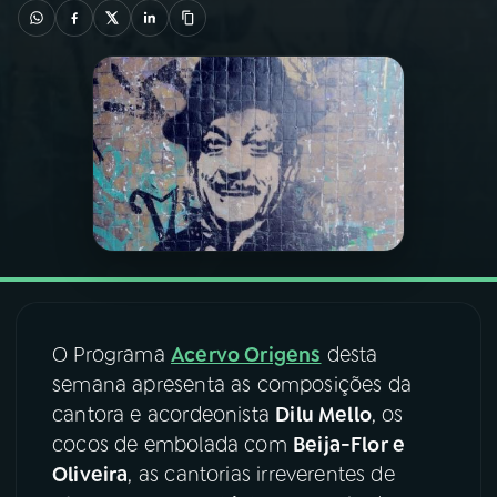
03
PROGRAMAÇÃO
04
PROGRAMAS
05
PODCASTS
06
VIDEOCASTS
07
ÚLTIMAS
O Programa
Acervo Origens
desta
semana apresenta as composições da
cantora e acordeonista
Dilu Mello
, os
08
FESTIVAL DE MÚSICA
cocos de embolada com
Beija-Flor e
Oliveira
, as cantorias irreverentes de
ACOMPANHE A RÁDIO NACIONAL