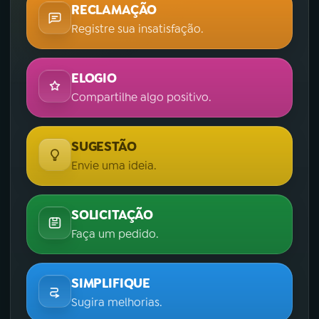
RECLAMAÇÃO
Registre sua insatisfação.
ELOGIO
Compartilhe algo positivo.
SUGESTÃO
Envie uma ideia.
SOLICITAÇÃO
Faça um pedido.
SIMPLIFIQUE
Sugira melhorias.