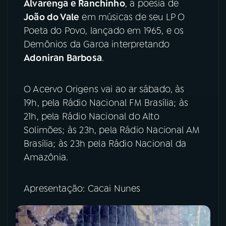
Alvarenga e Ranchinho
, a poesia de
João do Vale
em músicas de seu LP O
YouTube
Facebook
Poeta do Povo, lançado em 1965, e os
Demônios da Garoa interpretando
Instagram
X
Adoniran Barbosa
.
TikTok
O Acervo Origens vai ao ar sábado, às
19h, pela Rádio Nacional FM Brasília; às
21h, pela Rádio Nacional do Alto
Solimões; às 23h, pela Rádio Nacional AM
Brasília; às 23h pela Rádio Nacional da
Amazônia.
Apresentação: Cacai Nunes