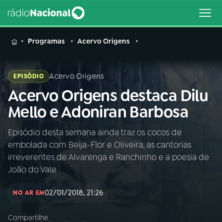
MENU
Programas
Acervo Origens
Acervo Origens
EPISÓDIO
Acervo Origens destaca Dilu
Buscar
na
Mello e Adoniran Barbosa
Rádio
Buscar
Nacional
Episódio desta semana ainda traz os cocos de
embolada com Beija-Flor e Oliveira, as cantorias
AO VIVO
irreverentes de Alvarenga e Ranchinho e a poesia de
João do Vale
01
INÍCIO
02/01/2018, 21:26
NO AR EM
02
A RÁDIO
Compartilhe