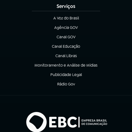
Serviços
A Voz do Brasil
(abre em nova aba)
Agência GOV
(abre em nova aba)
Canal GOV
(abre em nova aba)
Canal Educação
(abre em nova aba)
Canal Libras
(abre em nova aba)
Monitoramento e Análise de Mídias
(abre em nova aba)
Publicidade Legal
(abre em nova aba)
Rádio Gov
(abre em nova aba)