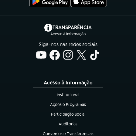
(abre em nova aba)
TRANSPARÊNCIA
Acesso à Informação
Siga-nos nas redes sociais
Acesso à Informação
Institucional
(abre em nova aba)
Ações e Programas
(abre em nova aba)
Participação Social
(abre em nova aba)
Auditorias
(abre em nova aba)
Convênios e Transferências
(abre em nova aba)