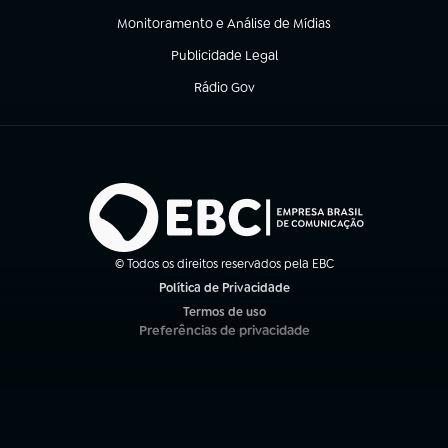
Monitoramento e Análise de Mídias
(abre em nova aba)
Publicidade Legal
(abre em nova aba)
Rádio Gov
(abre em nova aba)
© Todos os direitos reservados pela EBC
Política de Privacidade
(abre em nova aba)
Termos de uso
(abre em nova aba)
Preferências de privacidade