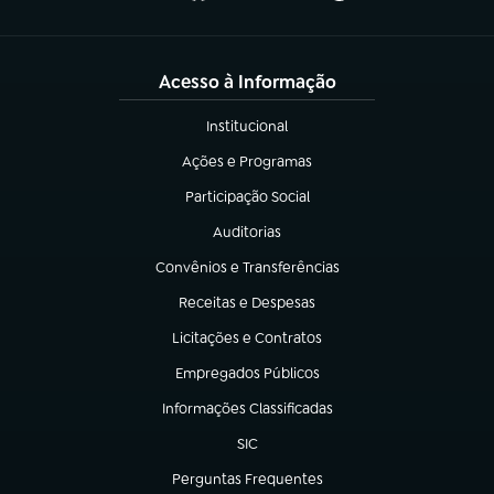
Acesso à Informação
Institucional
(abre em nova aba)
Ações e Programas
(abre em nova aba)
Participação Social
(abre em nova aba)
Auditorias
(abre em nova aba)
Convênios e Transferências
(abre em nova aba)
Receitas e Despesas
(abre em nova aba)
Licitações e Contratos
(abre em nova aba)
Empregados Públicos
(abre em nova aba)
Informações Classificadas
(abre em nova aba)
SIC
(abre em nova aba)
Perguntas Frequentes
(abre em nova aba)