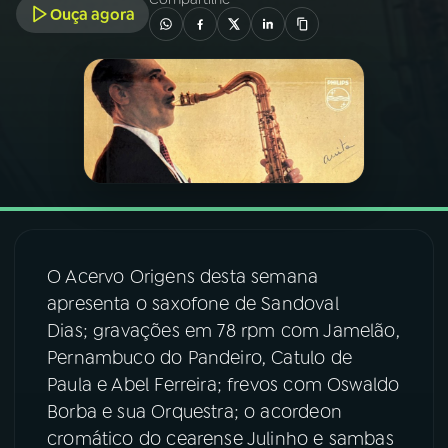
Ouça agora
03
PROGRAMAÇÃO
04
PROGRAMAS
05
PODCASTS
06
VIDEOCASTS
O Acervo Origens desta semana
apresenta o saxofone de Sandoval
07
ÚLTIMAS
Dias; gravações em 78 rpm com Jamelão,
Pernambuco do Pandeiro, Catulo de
08
FESTIVAL DE MÚSICA
Paula e Abel Ferreira; frevos com Oswaldo
Borba e sua Orquestra; o acordeon
cromático do cearense Julinho e sambas
ACOMPANHE A RÁDIO NACIONAL