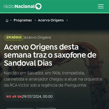
MENU
Programas
Acervo Origens
Acervo Origens
EPISÓDIO
Acervo Origens desta
Buscar
na
semana traz o saxofone de
Rádio
Buscar
Sandoval Dias
Nacional
Nascido em Salvador, em 1906, trompetista,
AO VIVO
clarinetista e arranjador chegou a atuar na orquestra
da RCA Victor sob a regência de Pixinguinha
01
INÍCIO
29/07/2024, 00:00
NO AR EM
02
A RÁDIO
Compartilhe