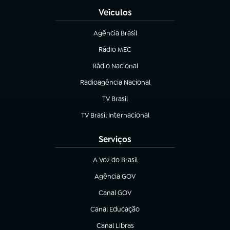
Veículos
Agência Brasil
(abre em nova aba)
Rádio MEC
(abre em nova aba)
Rádio Nacional
Radioagência Nacional
(abre em nova aba)
TV Brasil
(abre em nova aba)
TV Brasil Internacional
(abre em nova aba)
Serviços
A Voz do Brasil
(abre em nova aba)
Agência GOV
(abre em nova aba)
Canal GOV
(abre em nova aba)
Canal Educação
(abre em nova aba)
Canal Libras
(abre em nova aba)