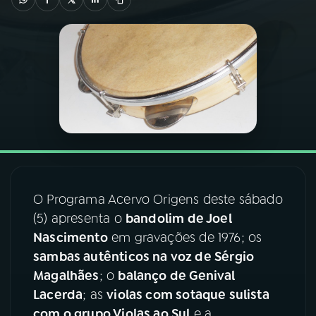
03
PROGRAMAÇÃO
04
PROGRAMAS
05
PODCASTS
06
VIDEOCASTS
O Programa Acervo Origens deste sábado
(5) apresenta o
bandolim de Joel
07
ÚLTIMAS
Nascimento
em gravações de 1976; os
sambas autênticos na voz de Sérgio
08
FESTIVAL DE MÚSICA
Magalhães
; o
balanço de Genival
Lacerda
; as
violas com sotaque sulista
ACOMPANHE A RÁDIO NACIONAL
com o grupo Violas ao Sul
e a