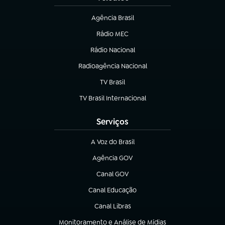
Agência Brasil
(abre em nova aba)
Rádio MEC
(abre em nova aba)
Rádio Nacional
Radioagência Nacional
(abre em nova aba)
TV Brasil
(abre em nova aba)
TV Brasil Internacional
(abre em nova aba)
Serviços
A Voz do Brasil
(abre em nova aba)
Agência GOV
(abre em nova aba)
Canal GOV
(abre em nova aba)
Canal Educação
(abre em nova aba)
Canal Libras
(abre em nova aba)
Monitoramento e Análise de Mídias