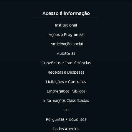
Acesso à Informação
Institucional
(abre em nova aba)
Ações e Programas
(abre em nova aba)
Participação Social
(abre em nova aba)
Auditorias
(abre em nova aba)
Convênios e Transferências
(abre em nova aba)
Receitas e Despesas
(abre em nova aba)
Licitações e Contratos
(abre em nova aba)
Empregados Públicos
(abre em nova aba)
Informações Classificadas
(abre em nova aba)
SIC
(abre em nova aba)
Perguntas Frequentes
(abre em nova aba)
Dados Abertos
(abre em nova aba)