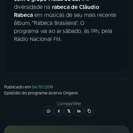
diversidade na
rabeca de Cláudio
YouTube
Facebook
Rabeca
em músicas de seu mais recente
álbum, “Rabeca Brasileira”. O
Instagram
X
programa vai ao ar sábado, às 19h, pela
Rádio Nacional FM.
TikTok
Publicado em
04/10/2019
Episódio
do programa
Acervo Origens
Compartilhe