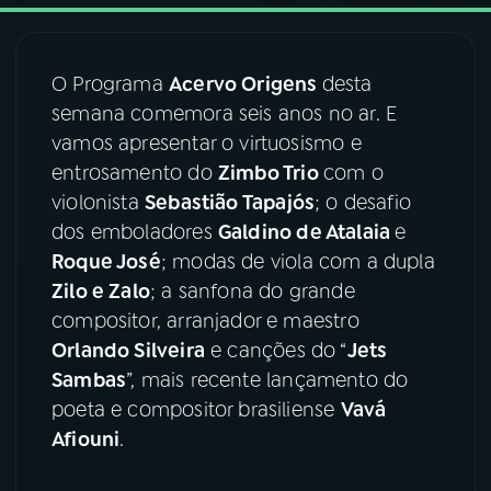
03
PROGRAMAÇÃO
O Programa
Acervo Origens
desta
semana comemora seis anos no ar. E
04
PROGRAMAS
vamos apresentar o virtuosismo e
entrosamento do
Zimbo Trio
com o
05
PODCASTS
violonista
Sebastião Tapajós
; o desafio
dos emboladores
Galdino de Atalaia
e
Roque José
; modas de viola com a dupla
06
VIDEOCASTS
Zilo e Zalo
; a sanfona do grande
compositor, arranjador e maestro
07
ÚLTIMAS
Orlando Silveira
e canções do “
Jets
Sambas
”, mais recente lançamento do
poeta e compositor brasiliense
Vavá
08
FESTIVAL DE MÚSICA
Afiouni
.
ACOMPANHE A RÁDIO NACIONAL