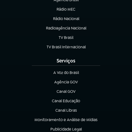
(abre em nova aba)
Rádio MEC
(abre em nova aba)
Rádio Nacional
Radioagência Nacional
(abre em nova aba)
TV Brasil
(abre em nova aba)
TV Brasil Internacional
(abre em nova aba)
Serviços
A Voz do Brasil
(abre em nova aba)
Agência GOV
(abre em nova aba)
Canal GOV
(abre em nova aba)
Canal Educação
(abre em nova aba)
Canal Libras
(abre em nova aba)
Monitoramento e Análise de Mídias
(abre em nova aba)
Publicidade Legal
(abre em nova aba)