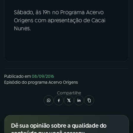
YouTube
Facebook
Sábado, às 19h no Programa Acervo
Origens com apresentação de Cacai
Instagram
X
Nunes.
TikTok
Publicado em
08/09/2016
Episódio
do programa
Acervo Origens
Compartilhe
Dê sua opinião sobre a qualidade do