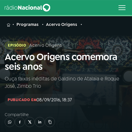
MENU
Programas
Acervo Origens
Acervo Origens
EPISÓDIO
Acervo Origens comemora
Buscar
na
seis anos
Rádio
Buscar
Nacional
Ouça faixas inéditas de Galdino de Atalaia e Roque
José, Zimbo Trio
AO VIVO
08/09/2016, 18:37
PUBLICADO EM
01
INÍCIO
Compartilhe
02
A RÁDIO