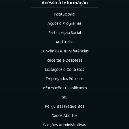
Acesso à Informação
Institucional
(abre em nova aba)
Ações e Programas
(abre em nova aba)
Participação Social
(abre em nova aba)
Auditorias
(abre em nova aba)
Convênios e Transferências
(abre em nova aba)
Receitas e Despesas
(abre em nova aba)
Licitações e Contratos
(abre em nova aba)
Empregados Públicos
(abre em nova aba)
Informações Classificadas
(abre em nova aba)
SIC
(abre em nova aba)
Perguntas Frequentes
(abre em nova aba)
Dados Abertos
(abre em nova aba)
Sanções Administrativas
(abre em nova aba)