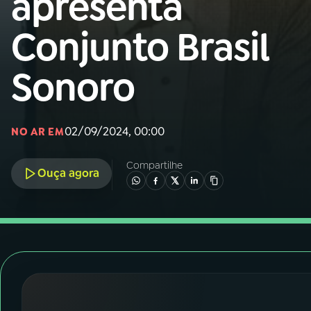
apresenta
Nacional
Conjunto Brasil
01
INÍCIO
Sonoro
02
A RÁDIO
02/09/2024, 00:00
03
PROGRAMAÇÃO
NO AR EM
Compartilhe
Ouça agora
04
PROGRAMAS
05
PODCASTS
06
VIDEOCASTS