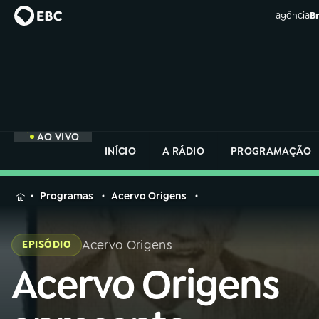
agência
Br
AO VIVO
INÍCIO
A RÁDIO
PROGRAMAÇÃO
MENU
Programas
Acervo Origens
Buscar
na
Acervo Origens
EPISÓDIO
Rádio
Buscar
Nacional
Acervo Origens
Buscar
na
Rádio
AO VIVO