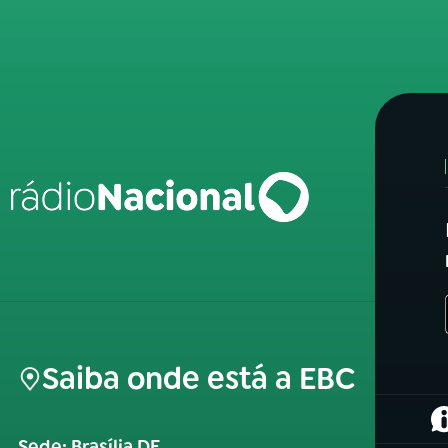
Saiba onde está a EBC
(
Sede: Brasília DF