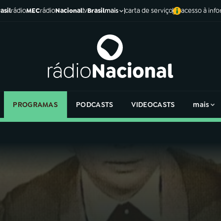
asil
rádio
MEC
rádio
Nacional
tv
Brasil
carta de serviço
acesso à inf
mais
PROGRAMAS
PODCASTS
VIDEOCASTS
mais