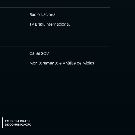
Rádio Nacional
TV Brasil Internacional
(abre em nova aba)
Canal GOV
(abre em nova aba)
Monitoramento e Análise de Mídias
(abre em nova aba)