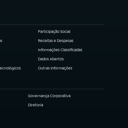
Participação Social
(abre em nova aba)
as
Receitas e Despesas
(abre em nova aba)
Informações Classificadas
(abre em nova aba)
Dados Abertos
(abre em nova aba)
Tecnológicos
Outras Informações
(abre em nova aba)
Governança Corporativa
(abre em nova aba)
Diretoria
(abre em nova aba)