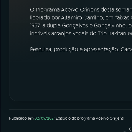
07
ÚLTIMAS
O Programa Acervo Origens desta semana
liderado por Altamiro Carrilho, em faix
08
FESTIVAL DE MÚSICA
1957, a dupla Gonçalves e Gonçalvinho, 
incríveis arranjos vocais do Trio Irakita
ACOMPANHE A RÁDIO NACIONAL
Pesquisa, produção e apresentação: Cac
YouTube
Facebook
Instagram
X
TikTok
Publicado em
02/09/2024
Episódio
do programa
Acervo Origens
C