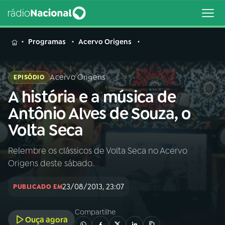
MENU
Programas
Acervo Origens
Acervo Origens
EPISÓDIO
A história e a música de
Buscar
na
Antônio Alves de Souza, o
Rádio
Buscar
Volta Seca
Nacional
Relembre os clássicos de Volta Seca no Acervo
AO VIVO
Origens deste sábado.
01
INÍCIO
23/08/2013, 23:07
PUBLICADO EM
Compartilhe
02
A RÁDIO
Ouça agora