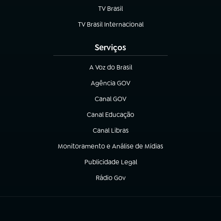
TV Brasil
(abre em nova aba)
TV Brasil Internacional
(abre em nova aba)
Serviços
A Voz do Brasil
(abre em nova aba)
Agência GOV
(abre em nova aba)
Canal GOV
(abre em nova aba)
Canal Educação
(abre em nova aba)
Canal Libras
(abre em nova aba)
Monitoramento e Análise de Mídias
(abre em nova aba)
Publicidade Legal
(abre em nova aba)
Rádio Gov
(abre em nova aba)