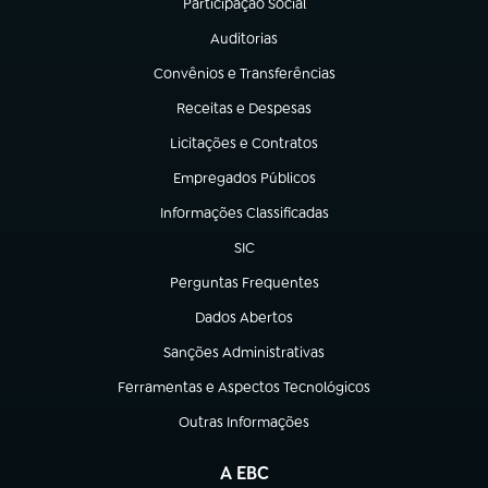
Participação Social
(abre em nova aba)
Auditorias
(abre em nova aba)
Convênios e Transferências
(abre em nova aba)
Receitas e Despesas
(abre em nova aba)
Licitações e Contratos
(abre em nova aba)
Empregados Públicos
(abre em nova aba)
Informações Classificadas
(abre em nova aba)
SIC
(abre em nova aba)
Perguntas Frequentes
(abre em nova aba)
Dados Abertos
(abre em nova aba)
Sanções Administrativas
(abre em nova aba)
Ferramentas e Aspectos Tecnológicos
(abre em nova aba)
Outras Informações
(abre em nova aba)
A EBC