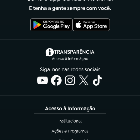
E tenha a gente sempre com você.
(abre em nova aba)
TRANSPARÊNCIA
Acesso à Informação
Siga-nos nas redes sociais
Acesso à Informação
Institucional
(abre em nova aba)
Ações e Programas
(abre em nova aba)