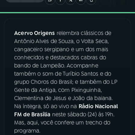
03
PROGRAMAÇÃO
Acervo Origens
relembra clássicos de
04
PROGRAMAS
Antônio Alves de Souza, o Volta Seca,
cangaceiro sergipano e um dos mais
05
PODCASTS
conhecidos e destacados cabras do
bando de Lampeão. Acompanhe
também o som de Turíbio Santos e do
06
VIDEOCASTS
grupo Choros do Brasil; e também do LP
Gente da Antiga, com Pixinguinha,
07
ÚLTIMAS
Clementina de Jesus e João da baiana.
Na íntegra, só ao vivo na
Rádio Nacional
FM de Brasília
neste sábado (24) às 19h.
08
FESTIVAL DE MÚSICA
Mas, aqui, você confere um trecho do
programa.
ACOMPANHE A RÁDIO NACIONAL