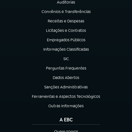
Auditorias
(abre em nova aba)
Convênios e Transferências
(abre em nova aba)
Receitas e Despesas
(abre em nova aba)
Licitações e Contratos
(abre em nova aba)
Empregados Públicos
(abre em nova aba)
Informações Classificadas
(abre em nova aba)
SIC
(abre em nova aba)
Perguntas Frequentes
(abre em nova aba)
Dados Abertos
(abre em nova aba)
Sanções Administrativas
(abre em nova aba)
Ferramentas e Aspectos Tecnológicos
(abre em nova aba)
Outras Informações
(abre em nova aba)
A EBC
Quem somos