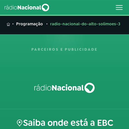
MENU
Programação
radio-nacional-do-alto-solimoes-3
PARCEIROS E PUBLICIDADE
Buscar
na
Rádio
Buscar
Nacional
AO VIVO
01
INÍCIO
Saiba onde está a EBC
02
A RÁDIO