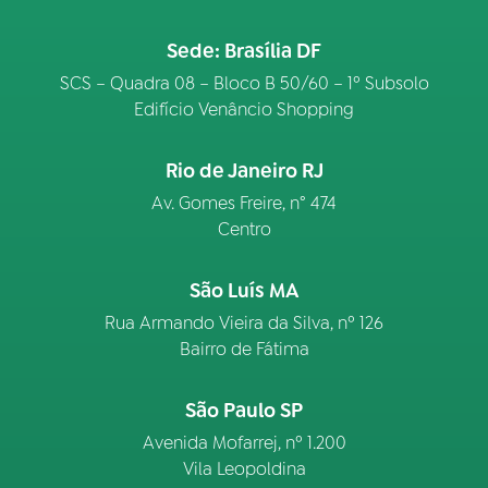
Sede: Brasília DF
03
PROGRAMAÇÃO
SCS – Quadra 08 – Bloco B 50/60 – 1º Subsolo
Edifício Venâncio Shopping
04
PROGRAMAS
Rio de Janeiro RJ
05
PODCASTS
Av. Gomes Freire, n° 474
Centro
06
VIDEOCASTS
São Luís MA
Rua Armando Vieira da Silva, nº 126
07
ÚLTIMAS
Bairro de Fátima
São Paulo SP
08
FESTIVAL DE MÚSICA
Avenida Mofarrej, nº 1.200
Vila Leopoldina
ACOMPANHE A RÁDIO NACIONAL