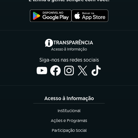
(abre em nova aba)
TRANSPARÊNCIA
Acesso à Informação
Siga-nos nas redes sociais
Acesso à Informação
Institucional
(abre em nova aba)
Ações e Programas
(abre em nova aba)
Participação Social
(abre em nova aba)