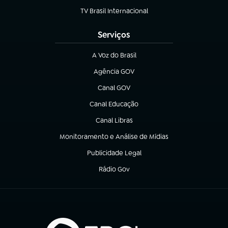
TV Brasil Internacional
(abre em nova aba)
Serviços
A Voz do Brasil
(abre em nova aba)
Agência GOV
(abre em nova aba)
Canal GOV
(abre em nova aba)
Canal Educação
(abre em nova aba)
Canal Libras
(abre em nova aba)
Monitoramento e Análise de Mídias
(abre em nova aba)
Publicidade Legal
(abre em nova aba)
Rádio Gov
(abre em nova aba)