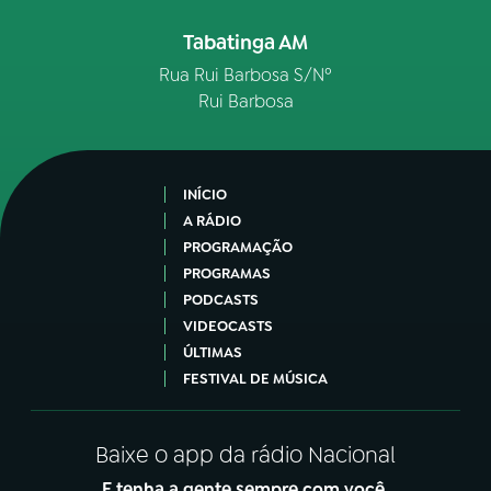
Tabatinga AM
YouTube
Facebook
Rua Rui Barbosa S/Nº
Instagram
X
Rui Barbosa
TikTok
INÍCIO
A RÁDIO
PROGRAMAÇÃO
PROGRAMAS
PODCASTS
VIDEOCASTS
ÚLTIMAS
FESTIVAL DE MÚSICA
Baixe o app da rádio Nacional
E tenha a gente sempre com você.