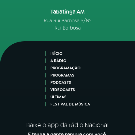
Tabatinga AM
YouTube
Facebook
Rua Rui Barbosa S/Nº
Instagram
X
Rui Barbosa
TikTok
INÍCIO
A RÁDIO
PROGRAMAÇÃO
PROGRAMAS
PODCASTS
VIDEOCASTS
ÚLTIMAS
FESTIVAL DE MÚSICA
Baixe o app da rádio Nacional
E tenha a gente sempre com você.