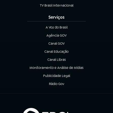
TV Brasil Internacional
(abre em nova aba)
Serviços
A Voz do Brasil
(abre em nova aba)
Agência GOV
(abre em nova aba)
Canal GOV
(abre em nova aba)
Canal Educação
(abre em nova aba)
Canal Libras
(abre em nova aba)
Monitoramento e Análise de Mídias
(abre em nova aba)
Publicidade Legal
(abre em nova aba)
Rádio Gov
(abre em nova aba)