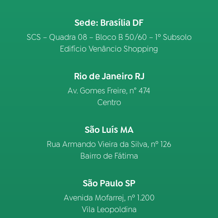
Sede: Brasília DF
03
PROGRAMAÇÃO
SCS – Quadra 08 – Bloco B 50/60 – 1º Subsolo
Edifício Venâncio Shopping
04
PROGRAMAS
Rio de Janeiro RJ
05
PODCASTS
Av. Gomes Freire, n° 474
Centro
06
VIDEOCASTS
São Luís MA
Rua Armando Vieira da Silva, nº 126
07
ÚLTIMAS
Bairro de Fátima
São Paulo SP
08
FESTIVAL DE MÚSICA
Avenida Mofarrej, nº 1.200
Vila Leopoldina
ACOMPANHE A RÁDIO NACIONAL