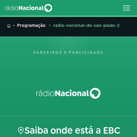
MENU
Programação
radio-nacional-de-sao-paulo-2
PARCEIROS E PUBLICIDADE
Buscar
na
Rádio
Buscar
Nacional
AO VIVO
01
INÍCIO
Saiba onde está a EBC
02
A RÁDIO