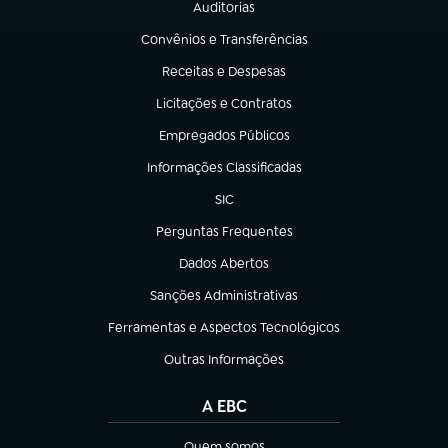
Auditorias
(abre em nova aba)
Convênios e Transferências
(abre em nova aba)
Receitas e Despesas
(abre em nova aba)
Licitações e Contratos
(abre em nova aba)
Empregados Públicos
(abre em nova aba)
Informações Classificadas
(abre em nova aba)
SIC
(abre em nova aba)
Perguntas Frequentes
(abre em nova aba)
Dados Abertos
(abre em nova aba)
Sanções Administrativas
(abre em nova aba)
Ferramentas e Aspectos Tecnológicos
(abre em nova aba)
Outras Informações
(abre em nova aba)
A EBC
Quem somos