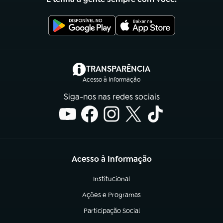
(abre em nova aba)
TRANSPARÊNCIA
Acesso à Informação
Siga-nos nas redes sociais
Acesso à Informação
Institucional
(abre em nova aba)
Ações e Programas
(abre em nova aba)
Participação Social
(abre em nova aba)