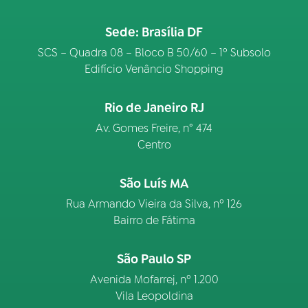
Sede: Brasília DF
03
PROGRAMAÇÃO
SCS – Quadra 08 – Bloco B 50/60 – 1º Subsolo
Edifício Venâncio Shopping
04
PROGRAMAS
Rio de Janeiro RJ
05
PODCASTS
Av. Gomes Freire, n° 474
Centro
06
VIDEOCASTS
São Luís MA
Rua Armando Vieira da Silva, nº 126
07
ÚLTIMAS
Bairro de Fátima
São Paulo SP
08
FESTIVAL DE MÚSICA
Avenida Mofarrej, nº 1.200
Vila Leopoldina
ACOMPANHE A RÁDIO NACIONAL