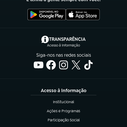
(abre em nova aba)
TRANSPARÊNCIA
Acesso à Informação
Siga-nos nas redes sociais
Acesso à Informação
Institucional
(abre em nova aba)
Ações e Programas
(abre em nova aba)
Participação Social
(abre em nova aba)