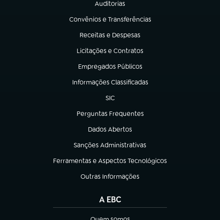
Auditorias
(abre em nova aba)
Convênios e Transferências
(abre em nova aba)
Receitas e Despesas
(abre em nova aba)
Licitações e Contratos
(abre em nova aba)
Empregados Públicos
(abre em nova aba)
Informações Classificadas
(abre em nova aba)
SIC
(abre em nova aba)
Perguntas Frequentes
(abre em nova aba)
Dados Abertos
(abre em nova aba)
Sanções Administrativas
(abre em nova aba)
Ferramentas e Aspectos Tecnológicos
(abre em nova aba)
Outras Informações
(abre em nova aba)
A EBC
Quem somos