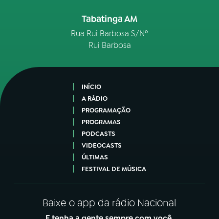
Tabatinga AM
YouTube
Facebook
Rua Rui Barbosa S/Nº
Instagram
X
Rui Barbosa
TikTok
INÍCIO
A RÁDIO
PROGRAMAÇÃO
PROGRAMAS
PODCASTS
VIDEOCASTS
ÚLTIMAS
FESTIVAL DE MÚSICA
Baixe o app da rádio Nacional
E tenha a gente sempre com você.