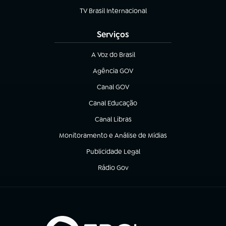
TV Brasil Internacional
(abre em nova aba)
Serviços
A Voz do Brasil
(abre em nova aba)
Agência GOV
(abre em nova aba)
Canal GOV
(abre em nova aba)
Canal Educação
(abre em nova aba)
Canal Libras
(abre em nova aba)
Monitoramento e Análise de Mídias
(abre em nova aba)
Publicidade Legal
(abre em nova aba)
Rádio Gov
(abre em nova aba)