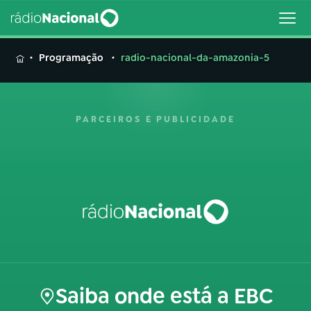
MENU
Programação
radio-nacional-da-amazonia-5
PARCEIROS E PUBLICIDADE
Buscar
na
Rádio
Buscar
Nacional
AO VIVO
01
INÍCIO
Saiba onde está a EBC
02
A RÁDIO