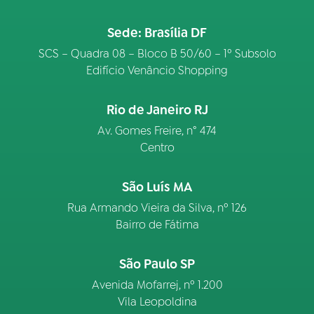
Sede: Brasília DF
03
PROGRAMAÇÃO
SCS – Quadra 08 – Bloco B 50/60 – 1º Subsolo
Edifício Venâncio Shopping
04
PROGRAMAS
Rio de Janeiro RJ
05
PODCASTS
Av. Gomes Freire, n° 474
Centro
06
VIDEOCASTS
São Luís MA
Rua Armando Vieira da Silva, nº 126
07
ÚLTIMAS
Bairro de Fátima
São Paulo SP
08
FESTIVAL DE MÚSICA
Avenida Mofarrej, nº 1.200
Vila Leopoldina
ACOMPANHE A RÁDIO NACIONAL