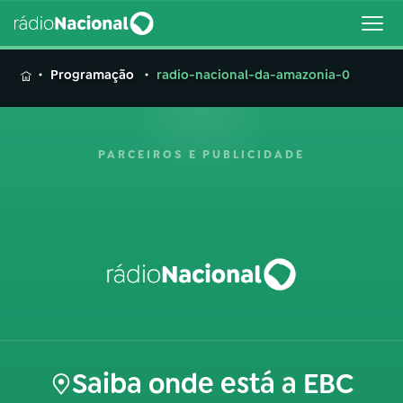
MENU
Programação
radio-nacional-da-amazonia-0
PARCEIROS E PUBLICIDADE
Buscar
na
Rádio
Buscar
Nacional
AO VIVO
01
INÍCIO
Saiba onde está a EBC
02
A RÁDIO