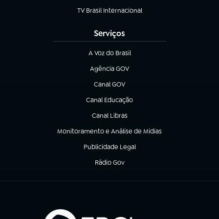
TV Brasil Internacional
(abre em nova aba)
Serviços
A Voz do Brasil
(abre em nova aba)
Agência GOV
(abre em nova aba)
Canal GOV
(abre em nova aba)
Canal Educação
(abre em nova aba)
Canal Libras
(abre em nova aba)
Monitoramento e Análise de Mídias
(abre em nova aba)
Publicidade Legal
(abre em nova aba)
Rádio Gov
(abre em nova aba)