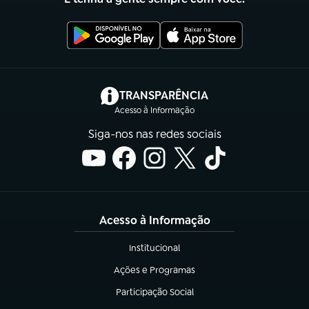
(abre em nova aba)
TRANSPARÊNCIA
Acesso à Informação
Siga-nos nas redes sociais
Acesso à Informação
Institucional
(abre em nova aba)
Ações e Programas
(abre em nova aba)
Participação Social
(abre em nova aba)