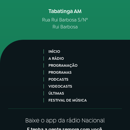
Tabatinga AM
YouTube
Facebook
Rua Rui Barbosa S/Nº
Instagram
X
Rui Barbosa
TikTok
INÍCIO
A RÁDIO
PROGRAMAÇÃO
PROGRAMAS
PODCASTS
VIDEOCASTS
ÚLTIMAS
FESTIVAL DE MÚSICA
Baixe o app da rádio Nacional
E tenha a gente sempre com você.