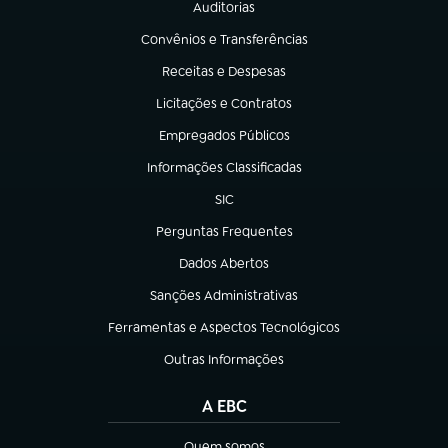
Auditorias
(abre em nova aba)
Convênios e Transferências
(abre em nova aba)
Receitas e Despesas
(abre em nova aba)
Licitações e Contratos
(abre em nova aba)
Empregados Públicos
(abre em nova aba)
Informações Classificadas
(abre em nova aba)
SIC
(abre em nova aba)
Perguntas Frequentes
(abre em nova aba)
Dados Abertos
(abre em nova aba)
Sanções Administrativas
(abre em nova aba)
Ferramentas e Aspectos Tecnológicos
(abre em nova aba)
Outras Informações
(abre em nova aba)
A EBC
Quem somos