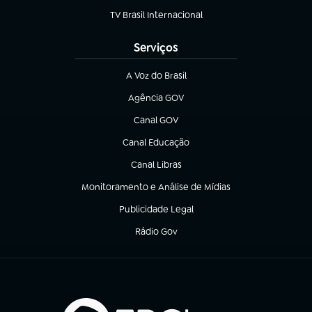
TV Brasil Internacional
(abre em nova aba)
Serviços
A Voz do Brasil
(abre em nova aba)
Agência GOV
(abre em nova aba)
Canal GOV
(abre em nova aba)
Canal Educação
(abre em nova aba)
Canal Libras
(abre em nova aba)
Monitoramento e Análise de Mídias
(abre em nova aba)
Publicidade Legal
(abre em nova aba)
Rádio Gov
(abre em nova aba)