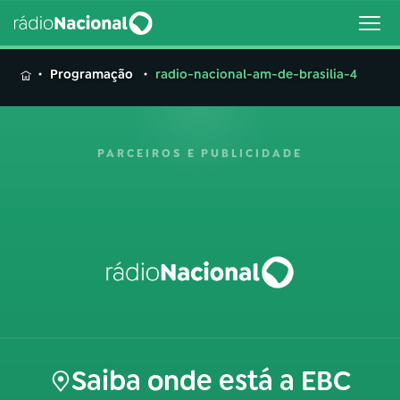
MENU
Programação
radio-nacional-am-de-brasilia-4
PARCEIROS E PUBLICIDADE
Buscar
na
Rádio
Buscar
Nacional
AO VIVO
01
INÍCIO
Saiba onde está a EBC
02
A RÁDIO