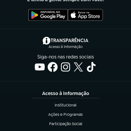
(abre em nova aba)
TRANSPARÊNCIA
Acesso à Informação
Siga-nos nas redes sociais
Acesso à Informação
Institucional
(abre em nova aba)
Ações e Programas
(abre em nova aba)
Participação Social
(abre em nova aba)