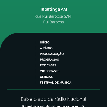
Tabatinga AM
YouTube
Facebook
Rua Rui Barbosa S/Nº
Instagram
X
Rui Barbosa
TikTok
INÍCIO
A RÁDIO
PROGRAMAÇÃO
PROGRAMAS
PODCASTS
VIDEOCASTS
ÚLTIMAS
FESTIVAL DE MÚSICA
Baixe o app da rádio Nacional
E tenha a gente sempre com você.