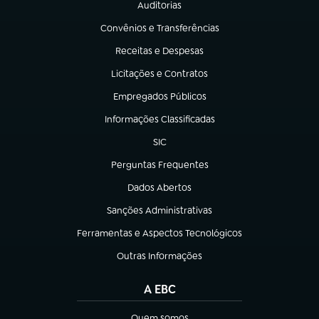
Auditorias
(abre em nova aba)
Convênios e Transferências
(abre em nova aba)
Receitas e Despesas
(abre em nova aba)
Licitações e Contratos
(abre em nova aba)
Empregados Públicos
(abre em nova aba)
Informações Classificadas
(abre em nova aba)
SIC
(abre em nova aba)
Perguntas Frequentes
(abre em nova aba)
Dados Abertos
(abre em nova aba)
Sanções Administrativas
(abre em nova aba)
Ferramentas e Aspectos Tecnológicos
(abre em nova aba)
Outras Informações
(abre em nova aba)
A EBC
Quem somos