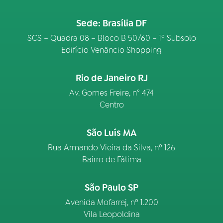
Sede: Brasília DF
03
PROGRAMAÇÃO
SCS – Quadra 08 – Bloco B 50/60 – 1º Subsolo
Edifício Venâncio Shopping
04
PROGRAMAS
Rio de Janeiro RJ
05
PODCASTS
Av. Gomes Freire, n° 474
Centro
06
VIDEOCASTS
São Luís MA
Rua Armando Vieira da Silva, nº 126
07
ÚLTIMAS
Bairro de Fátima
São Paulo SP
08
FESTIVAL DE MÚSICA
Avenida Mofarrej, nº 1.200
Vila Leopoldina
ACOMPANHE A RÁDIO NACIONAL