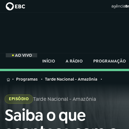
agência
Br
AO VIVO
INÍCIO
A RÁDIO
PROGRAMAÇÃO
MENU
Programas
Tarde Nacional - Amazônia
Buscar
na
Tarde Nacional - Amazônia
EPISÓDIO
Rádio
Buscar
Nacional
Saiba o que
Buscar
na
Rádio
AO VIVO