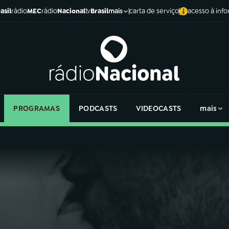
asil
rádio
MEC
rádio
Nacional
tv
Brasil
carta de serviço
acesso à inf
mais
PROGRAMAS
PODCASTS
VIDEOCASTS
mais