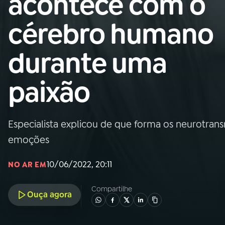
acontece com o
Nacional
cérebro humano
01
INÍCIO
durante uma
02
A RÁDIO
paixão
03
PROGRAMAÇÃO
Especialista explicou de que forma os neurotrans
04
PROGRAMAS
emoções
05
PODCASTS
10/06/2022, 20:11
NO AR EM
Compartilhe
Ouça agora
06
VIDEOCASTS