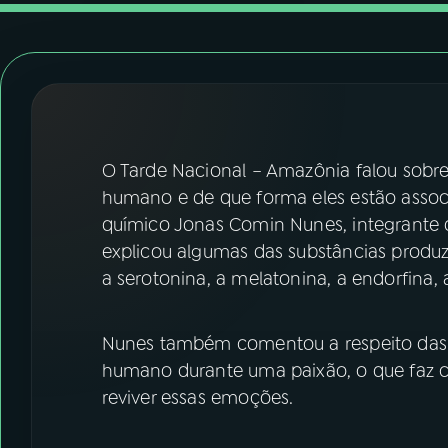
07
ÚLTIMAS
08
FESTIVAL DE MÚSICA
ACOMPANHE A RÁDIO NACIONAL
O Tarde Nacional – Amazônia falou sobre
YouTube
Facebook
humano e de que forma eles estão assoc
químico Jonas Comin Nunes, integrante d
Instagram
X
explicou algumas das substâncias produz
a serotonina, a melatonina, a endorfina, 
TikTok
Nunes também comentou a respeito das
humano durante uma paixão, o que faz
reviver essas emoções.