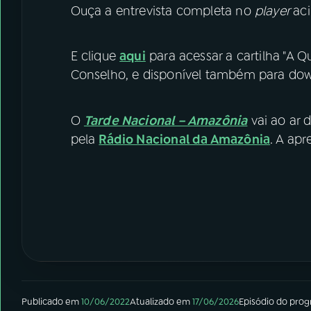
Ouça a entrevista completa no
player
ac
E clique
aqui
para acessar a cartilha "A 
Conselho, e disponível também para do
O
Tarde Nacional – Amazônia
vai ao ar d
pela
Rádio Nacional da Amazônia
. A ap
Publicado em
10/06/2022
Atualizado em
17/06/2026
Episódio
do pro