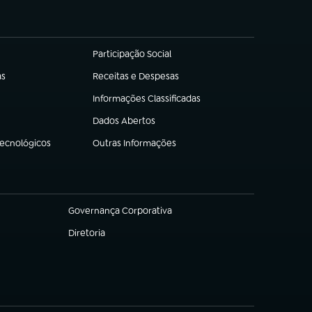
Participação Social
(abre em nova aba)
as
Receitas e Despesas
(abre em nova aba)
Informações Classificadas
(abre em nova aba)
Dados Abertos
(abre em nova aba)
Tecnológicos
Outras Informações
(abre em nova aba)
Governança Corporativa
(abre em nova aba)
Diretoria
(abre em nova aba)