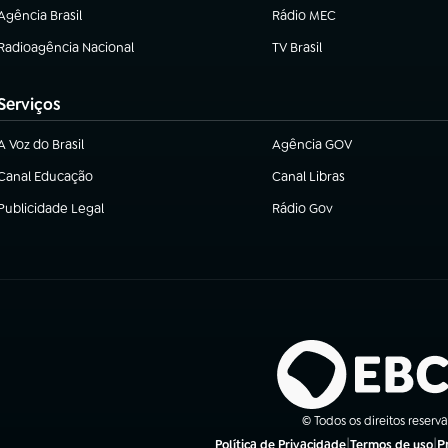
Agência Brasil
Rádio MEC
(abre em nova aba)
(abre em nova aba)
Radioagência Nacional
TV Brasil
(abre em nova aba)
(abre em nova aba)
Serviços
A Voz do Brasil
Agência GOV
(abre em nova aba)
(abre em nova aba)
Canal Educação
Canal Libras
(abre em nova aba)
(abre em nova aba)
Publicidade Legal
Rádio Gov
(abre em nova aba)
(abre em nova aba)
© Todos os direitos reserv
|
|
P
Política de Privacidade
Termos de uso