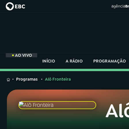
agência
Br
AO VIVO
INÍCIO
A RÁDIO
PROGRAMAÇÃO
MENU
Programas
Alô Fronteira
Buscar
na
Rádio
Al
Buscar
Nacional
Buscar
na
Rádio
AO VIVO