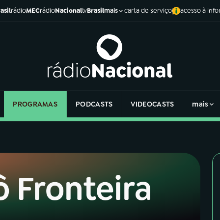
asil
rádio
MEC
rádio
Nacional
tv
Brasil
carta de serviço
acesso à inf
mais
PROGRAMAS
PODCASTS
VIDEOCASTS
mais
ô Fronteira