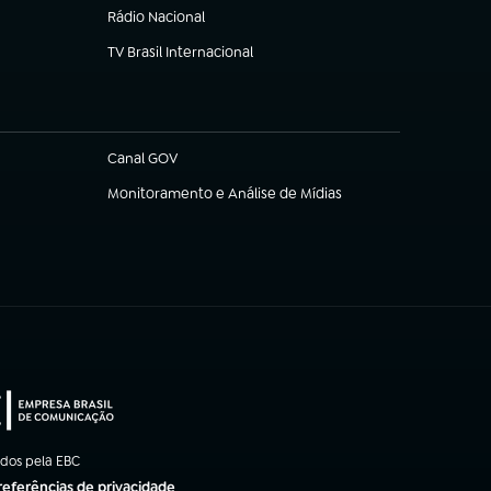
Rádio Nacional
TV Brasil Internacional
(abre em nova aba)
Canal GOV
(abre em nova aba)
Monitoramento e Análise de Mídias
(abre em nova aba)
ados pela EBC
referências de privacidade